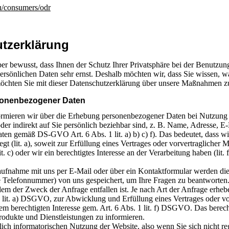
/consumers/odr
tz­erklärung
ber bewusst, dass Ihnen der Schutz Ihrer Privatsphäre bei der Benutzun
persönlichen Daten sehr ernst. Deshalb möchten wir, dass Sie wissen, 
chten Sie mit dieser Datenschutzerklärung über unsere Maßnahmen zu
onenbezogener Daten
rmieren wir über die Erhebung personenbezogener Daten bei Nutzung 
oder indirekt auf Sie persönlich beziehbar sind, z. B. Name, Adresse, 
aten gemäß DS-GVO Art. 6 Abs. 1 lit. a) b) c) f). Das bedeutet, dass 
egt (lit. a), soweit zur Erfüllung eines Vertrages oder vorvertraglicher M
lit. c) oder wir ein berechtigtes Interesse an der Verarbeitung haben (li
aufnahme mit uns per E-Mail oder über ein Kontaktformular werden die 
 Telefonnummer) von uns gespeichert, um Ihre Fragen zu beantworte
dem der Zweck der Anfrage entfallen ist. Je nach Art der Anfrage erheb
1 lit. a) DSGVO, zur Abwicklung und Erfüllung eines Vertrages oder vo
 berechtigten Interesse gem. Art. 6 Abs. 1 lit. f) DSGVO. Das berecht
rodukte und Dienstleistungen zu informieren.
lich informatorischen Nutzung der Website, also wenn Sie sich nicht re