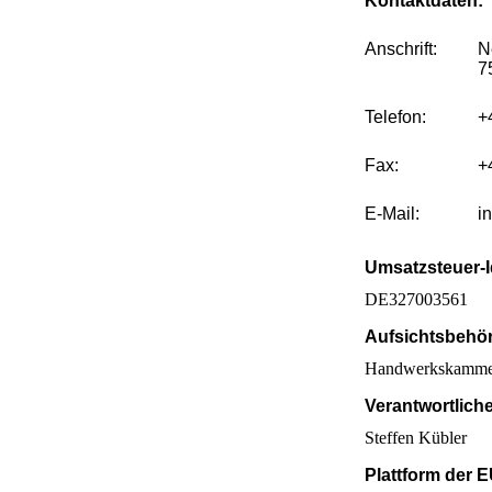
Kontaktdaten:
Anschrift:
N
Telefon:
+
Fax:
+
E-Mail:
i
Umsatzsteuer-I
DE327003561
Aufsichtsbehö
Handwerkskammer
Verantwortliche
Steffen Kübler
Plattform der 