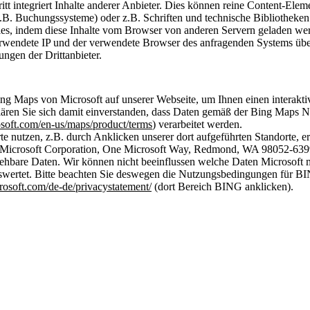
ritt integriert Inhalte anderer Anbieter. Dies können reine Content-Ele
.B. Buchungssysteme) oder z.B. Schriften und technische Bibliotheke
ies, indem diese Inhalte vom Browser von anderen Servern geladen w
wendete IP und der verwendete Browser des anfragenden Systems übermi
ngen der Drittanbieter.
g Maps von Microsoft auf unserer Webseite, um Ihnen einen interakti
klären Sie sich damit einverstanden, dass Daten gemäß der Bing Maps
soft.com/en-us/maps/product/terms
) verarbeitet werden.
te nutzen, z.B. durch Anklicken unserer dort aufgeführten Standorte, er
 Microsoft Corporation, One Microsoft Way, Redmond, WA 98052-
ehbare Daten. Wir können nicht beeinflussen welche Daten Microsoft 
uswertet. Bitte beachten Sie deswegen die Nutzungsbedingungen für B
crosoft.com/de-de/privacystatement/
(dort Bereich BING anklicken).