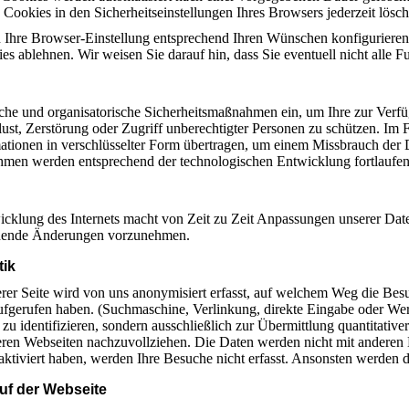
 Cookies in den Sicherheitseinstellungen Ihres Browsers jederzeit lösch
 Ihre Browser-Einstellung entsprechend Ihren Wünschen konfiguriere
ies ablehnen. Wir weisen Sie darauf hin, dass Sie eventuell nicht alle 
sche und organisatorische Sicherheitsmaßnahmen ein, um Ihre zur Verfüg
lust, Zerstörung oder Zugriff unberechtigter Personen zu schützen. Im 
ationen in verschlüsselter Form übertragen, um einem Missbrauch der 
en werden entsprechend der technologischen Entwicklung fortlaufend
icklung des Internets macht von Zeit zu Zeit Anpassungen unserer Daten
echende Änderungen vorzunehmen.
tik
er Seite wird von uns anonymisiert erfasst, auf welchem Weg die Bes
aufgerufen haben. (Suchmaschine, Verlinkung, direkte Eingabe oder 
zu identifizieren, sondern ausschließlich zur Übermittlung quantitative
eren Webseiten nachzuvollziehen. Die Daten werden nicht mit anderen
ktiviert haben, werden Ihre Besuche nicht erfasst. Ansonsten werden d
 auf der Webseite