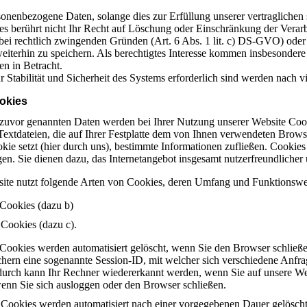
sonenbezogene Daten, solange dies zur Erfüllung unserer vertraglichen
 Dies berührt nicht Ihr Recht auf Löschung oder Einschränkung der Ver
bei rechtlich zwingenden Gründen (Art. 6 Abs. 1 lit. c) DS-GVO) oder b
eiterhin zu speichern. Als berechtigtes Interesse kommen insbesonder
n in Betracht.
r Stabilität und Sicherheit des Systems erforderlich sind werden nach vi
okies
 zuvor genannten Daten werden bei Ihrer Nutzung unserer Website Cook
 Textdateien, die auf Ihrer Festplatte dem von Ihnen verwendeten Brow
ookie setzt (hier durch uns), bestimmte Informationen zufließen. Cooki
en. Sie dienen dazu, das Internetangebot insgesamt nutzerfreundlicher 
ite nutzt folgende Arten von Cookies, deren Umfang und Funktionswei
 Cookies (dazu b)
 Cookies (dazu c).
 Cookies werden automatisiert gelöscht, wenn Sie den Browser schließ
chern eine sogenannte Session-ID, mit welcher sich verschiedene Anf
durch kann Ihr Rechner wiedererkannt werden, wenn Sie auf unsere W
wenn Sie sich ausloggen oder den Browser schließen.
e Cookies werden automatisiert nach einer vorgegebenen Dauer gelöscht,