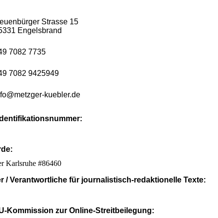
euenbürger Strasse 15
75331 Engels
49 7082 7735
49 7082 9425949
nfo@metzger-kuebler.de
dentifikationsnummer:
rde:
 Karlsruhe #86460
r / Verantwortliche für journalistisch-redaktionelle Texte:
EU-Kommission zur Online-Streitbeilegung: